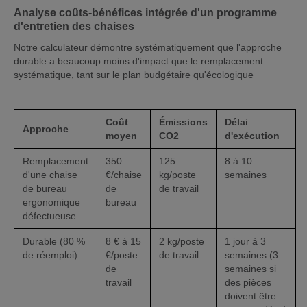
Analyse coûts-bénéfices intégrée d'un programme
d'entretien des chaises
Notre calculateur démontre systématiquement que l'approche
durable a beaucoup moins d'impact que le remplacement
systématique, tant sur le plan budgétaire qu'écologique
Coût
Émissions
Délai
Approche
moyen
CO2
d'exécution
Remplacement
350
125
8 à 10
d'une chaise
€/chaise
kg/poste
semaines
de bureau
de
de travail
ergonomique
bureau
défectueuse
Durable (80 %
8 € à 15
2 kg/poste
1 jour à 3
de réemploi)
€/poste
de travail
semaines (3
de
semaines si
travail
des pièces
doivent être