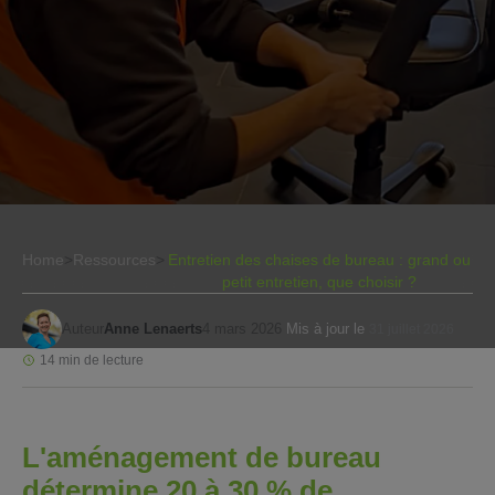
Home
>
Ressources
>
Entretien des chaises de bureau : grand ou
petit entretien, que choisir ?
Auteur
Anne Lenaerts
4 mars 2026
Mis à jour le
31 juillet 2026
14 min de lecture
L'aménagement de bureau
détermine 20 à 30 % de