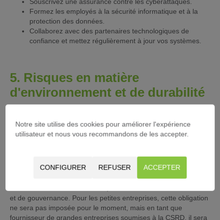
Souscrivez une assurance contre les cyberattaques.
Formez les employés à la sécurité informatique et à la
protection des données.
Collaborez avec des partenaires technologiques de
confiance et mettez régulièrement à jour vos systèmes.
5. Risques en matière
d'environnement et de durabilité
La durabilité est un thème de plus en plus important pour les
entreprises, et les gestionnaires d'installations jouent un rôle clé
Notre site utilise des cookies pour améliorer l'expérience
dans la gestion de l'énergie, la réduction des déchets et
utilisateur et nous vous recommandons de les accepter.
l'économie circulaire. Le non-respect des objectifs de durabilité
peut entraîner une atteinte à la réputation et des amendes. En
outre, la réglementation CSRD obligera les entreprises et les
CONFIGURER
REFUSER
ACCEPTER
organisations à être beaucoup plus durables en matière
d'environnement et à soutenir tous les efforts sociaux possibles.
Cela concerne l'environnement, mais aussi des facteurs sociaux
et de gouvernance. Pour les petites entreprises, cette obligation
ne sera pas imposée pour le moment, mais en tant que
fournisseur de grandes entreprises soumises à la CSRD, il sera