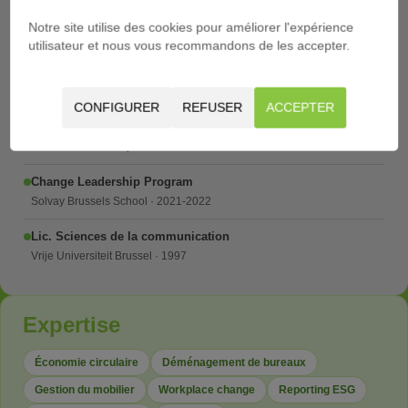
Sustainability Ambassador de l'année
Notre site utilise des cookies pour améliorer l'expérience
VBO/FEB & Time4Society · 2022
utilisateur et nous vous recommandons de les accepter.
SDG Pioneer
Voka · 2021
CONFIGURER
REFUSER
ACCEPTER
Membre Comité National
Unizo National · depuis 2025
Change Leadership Program
Solvay Brussels School · 2021-2022
Lic. Sciences de la communication
Vrije Universiteit Brussel · 1997
Expertise
Économie circulaire
Déménagement de bureaux
Gestion du mobilier
Workplace change
Reporting ESG