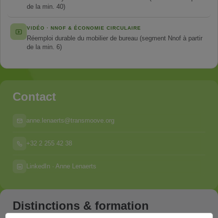
de la min. 40)
VIDÉO · NNOF & ÉCONOMIE CIRCULAIRE
Réemploi durable du mobilier de bureau (segment Nnof à partir
de la min. 6)
Contact
anne.lenaerts@transmoove.org
+32 2 255 42 38
LinkedIn · Anne Lenaerts
Distinctions & formation