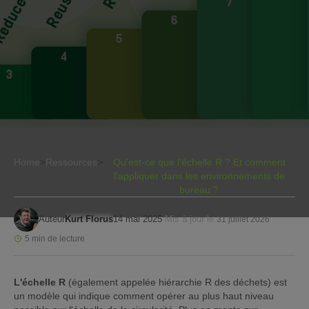
Home
>
Ressources
>
Qu'est-ce que l'échelle R ? Et comment
l'appliquer dans les environnements de
bureau ?
Auteur
Kurt Florus
14 mai 2025
Mis à jour le
31 juillet 2026
5 min de lecture
L'échelle R
(également appelée hiérarchie R des déchets) est
un modèle qui indique comment opérer au plus haut niveau