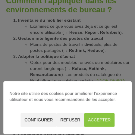
Comment l'appliquer dans les
environnements de bureau ?
Inventaire du mobilier existant
Examinez ce que vous avez déjà et ce qui est
encore utilisable (
→ Reuse, Repair, Refurbish
).
Gestion intelligente des postes de travail
Moins de postes de travail individuels, plus de
postes partagés (
→ Rethink, Reduce
).
Adapter la politique d'achat
Optez pour des meubles rénovés ou modulaires qui
durent longtemps (
→ Refuse, Rethink,
Remanufacture
). Les produits du catalogue de
Nnof offrent une solution parfaite :
NNOF DESIGN -
NNOF Shop - Mobilier de Bureau Durable
Collaborer avec des fournisseurs circulaires
Notre site utilise des cookies pour améliorer l'expérience
Travaillez avec des partenaires qui reprennent et
utilisateur et nous vous recommandons de les accepter.
réutilisent le mobilier (
→ Reuse, Recycle
).
Transmoove offre tous ces services.
Former et motiver les employés
CONFIGURER
REFUSER
ACCEPTER
Encouragez l'utilisation consciente des matériaux et
du mobilier
(→ Reduce, Repair
).
Conception d'intérieur circulaire