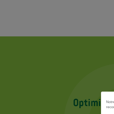
Notre
reco