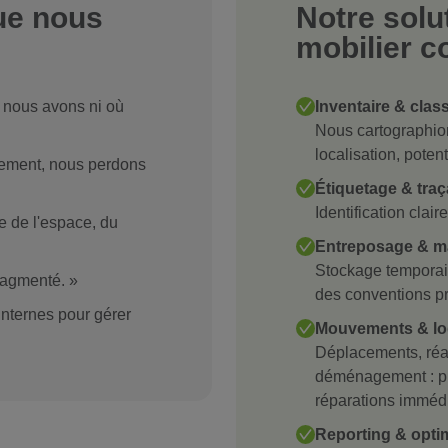
ue nous
Notre solu
mobilier c
 nous avons ni où
Inventaire & class
Nous cartographion
localisation, poten
ment, nous perdons
Étiquetage & traça
Identification cla
e de l'espace, du
Entreposage & ma
Stockage temporair
fragmenté. »
des conventions pr
nternes pour gérer
Mouvements & log
Déplacements, réa
déménagement : pr
réparations imméd
Reporting & opti