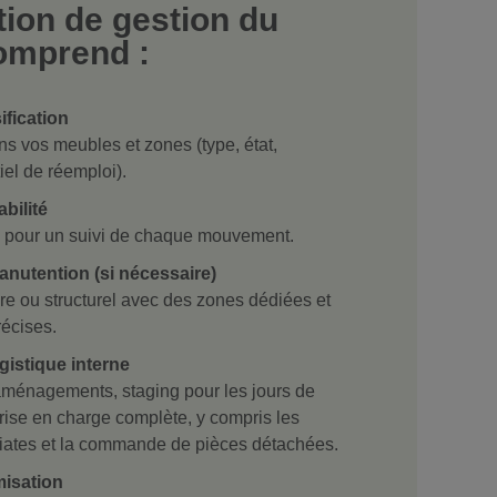
tion de gestion du
omprend :
ification
s vos meubles et zones (type, état,
tiel de réemploi).
bilité
ire pour un suivi de chaque mouvement.
nutention (si nécessaire)
e ou structurel avec des zones dédiées et
écises.
istique interne
ménagements, staging pour les jours de
ise en charge complète, y compris les
iates et la commande de pièces détachées.
misation