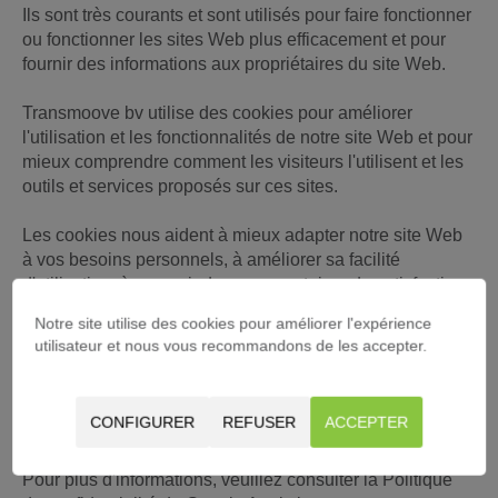
Ils sont très courants et sont utilisés pour faire fonctionner
ou fonctionner les sites Web plus efficacement et pour
fournir des informations aux propriétaires du site Web.
Transmoove bv utilise des cookies pour améliorer
l'utilisation et les fonctionnalités de notre site Web et pour
mieux comprendre comment les visiteurs l'utilisent et les
outils et services proposés sur ces sites.
Les cookies nous aident à mieux adapter notre site Web
à vos besoins personnels, à améliorer sa facilité
d'utilisation, à recevoir des commentaires de satisfaction
de la clientèle et à communiquer avec vous ailleurs sur
Notre site utilise des cookies pour améliorer l'expérience
Internet.
utilisateur et nous vous recommandons de les accepter.
Transmoove bv utilise Google Analytics pour suivre la
façon dont notre site Web est utilisé et pour générer des
CONFIGURER
REFUSER
ACCEPTER
rapports sur notre site Web.
Pour plus d'informations, veuillez consulter la Politique