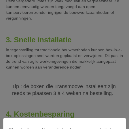
Deze vergaderruimtes zijn vaak modulair en verplaatsbaar. Ze
kunnen eenvoudig worden toegevoegd aan open
kantoorvloeren zonder ingrijpende bouwwerkzaamheden of
vergunningen.
3. Snelle installatie
In tegenstelling tot traditionele bouwmethoden kunnen box-in-a-
box-oplossingen snel worden geplaatst en verwijderd. Dit past in
de trend van agile werkomgevingen die makkelijk aangepast
kunnen worden aan veranderende noden.
Tip : de boxen die Transmoove installeert zijn
reeds te plaatsen 3 à 4 weken na bestelling.
4. Kostenbesparing
Door standaardisatie en prefabricatie zijn de kosten vaak lager