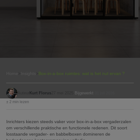
Home
>
Insights
>
Box-in-a-box ruimtes: wat is het nut ervan ?
Auteur
Kurt Florus
27 mei 2025
Bijgewerkt
31 juli 2026
± 2 min lezen
Inrichters kiezen steeds vaker voor box-in-a-box vergaderzalen
om verschillende praktische en functionele redenen. Dit soort
losstaande vergader- en babbelboxen domineren de