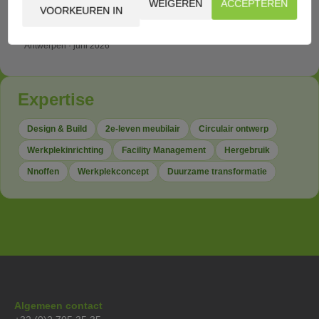
WEIGEREN
ACCEPTEREN
King Sturge · 2002–2004
VOORKEUREN IN
Speaker Herbestemmingscongres
Antwerpen · juni 2026
Expertise
Design & Build
2e-leven meubilair
Circulair ontwerp
Werkplekinrichting
Facility Management
Hergebruik
Nnoffen
Werkplekconcept
Duurzame transformatie
Algemeen contact