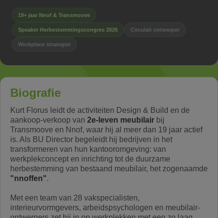
19+ jaar Nnof & Transmoove
Speaker Herbestemmingscongres 2026
Circulair ontwerper
Workplace strategist
Biografie
Kurt Florus leidt de activiteiten Design & Build en de
aankoop-verkoop van
2e-leven meubilair
bij
Transmoove en Nnof, waar hij al meer dan 19 jaar actief
is. Als BU Director begeleidt hij bedrijven in het
transformeren van hun kantooromgeving: van
werkplekconcept en inrichting tot de duurzame
herbestemming van bestaand meubilair, het zogenaamde
"nnoffen"
.
Met een team van 28 vakspecialisten,
interieurvormgevers, arbeidspsychologen en meubilair-
ontwerpers zet hij in op werkplekken met een zo laag