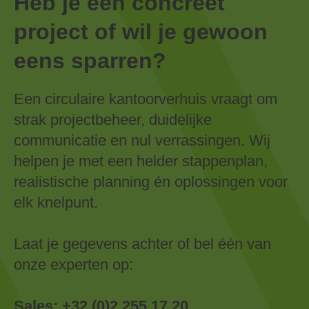
Heb je een concreet
project of wil je gewoon
eens sparren?
Een circulaire kantoorverhuis vraagt om
strak projectbeheer, duidelijke
communicatie en nul verrassingen. Wij
helpen je met een helder stappenplan,
realistische planning én oplossingen voor
elk knelpunt.
Laat je gegevens achter of bel één van
onze experten op:
Sales:
+32 (0)2 255 17 20