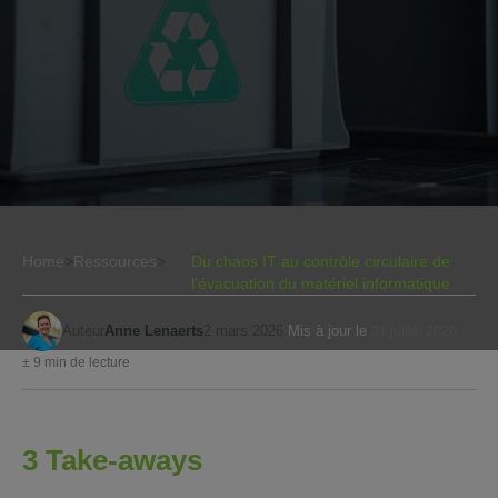
Home
>
Ressources
>
Du chaos IT au contrôle circulaire de
l'évacuation du matériel informatique
Auteur
Anne Lenaerts
2 mars 2026
Mis à jour le
31 juillet 2026
± 9 min de lecture
3 Take-aways