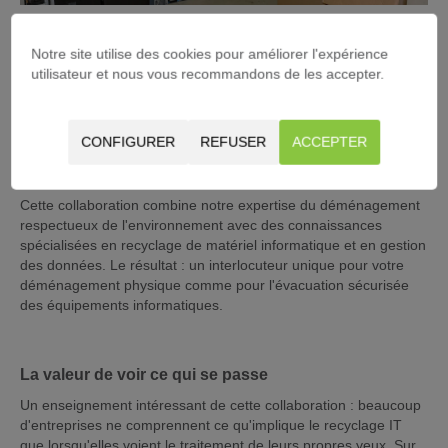
Notre site utilise des cookies pour améliorer l'expérience
Comment maîtriser ces risques ?
utilisateur et nous vous recommandons de les accepter.
La solution réside dans une approche intégrée où le
déménagement de bureaux et l'évacuation IT relèvent d'une
seule coordination. C'est pourquoi, en tant que Transmoove,
CONFIGURER
REFUSER
ACCEPTER
nous avons noué un partenariat avec
Circular IT Group
, un
consortium de spécialistes ITAD certifiés.
Cette collaboration combine notre expertise du déménagement
respectueux de l'environnement avec des connaissances
spécialisées en recyclage de matériel informatique et en gestion
des données. Le résultat : un interlocuteur unique pour votre
déménagement physique comme pour l'évacuation sécurisée
des équipements informatiques.
La valeur de voir ce qui se passe
Un enseignement intéressant de cette collaboration : beaucoup
d'entreprises ne comprennent ce qu'implique le recyclage IT
que lorsqu'elles voient le traitement de leurs propres yeux. Sur