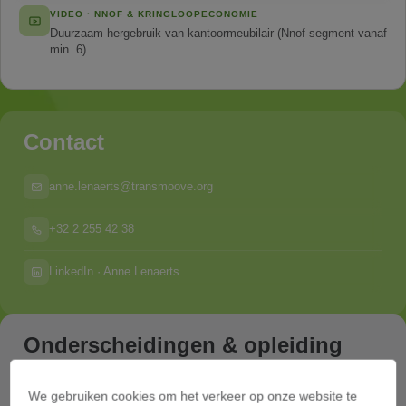
VIDEO · NNOF & KRINGLOOPECONOMIE
Duurzaam hergebruik van kantoormeubilair (Nnof-segment vanaf
min. 6)
Contact
anne.lenaerts@transmoove.org
+32 2 255 42 38
LinkedIn · Anne Lenaerts
Onderscheidingen & opleiding
Sustainability Ambassador van het jaar
We gebruiken cookies om het verkeer op onze website te
VBO/FEB & Time4Society · 2022