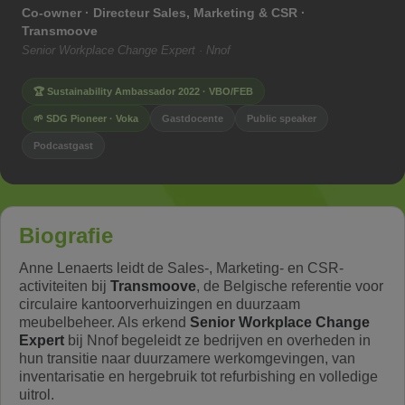
Co-owner · Directeur Sales, Marketing & CSR ·
Transmoove
Senior Workplace Change Expert · Nnof
🏆 Sustainability Ambassador 2022 · VBO/FEB
🌱 SDG Pioneer · Voka
Gastdocente
Public speaker
Podcastgast
Biografie
Anne Lenaerts leidt de Sales-, Marketing- en CSR-
activiteiten bij
Transmoove
, de Belgische referentie voor
circulaire kantoorverhuizingen en duurzaam
meubelbeheer. Als erkend
Senior Workplace Change
Expert
bij Nnof begeleidt ze bedrijven en overheden in
hun transitie naar duurzamere werkomgevingen, van
inventarisatie en hergebruik tot refurbishing en volledige
uitrol.