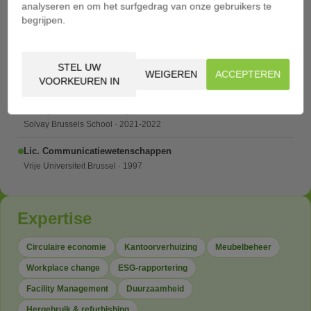
analyseren en om het surfgedrag van onze gebruikers te
begrijpen.
SDG Pioneer
Voka · 2021
STEL UW
Lid Nationale Stuurgroep
WEIGEREN
ACCEPTEREN
VOORKEUREN IN
Unizo Nationaal · vanaf 2025
Change Leadership Program
Solvay Brussels School · 2021-2022
Lic. Communicatiewetenschappen
Vrije Universiteit Brussel · 1997
Expertise
Circulaire economie
Kantoorverhuizing
Meubelbeheer
Workplace change
ESG-rapportering
Facility Management
Duurzaamheid
Hergebruik & refurbishing