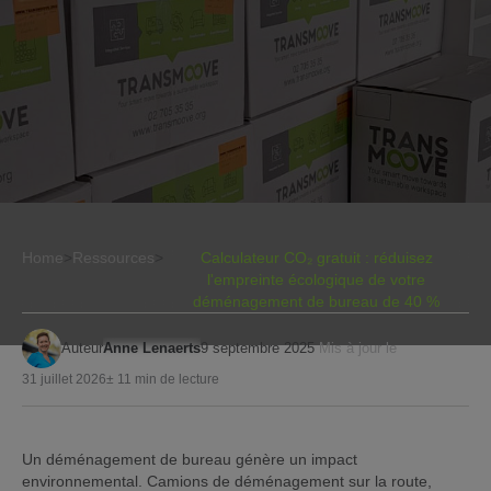
Home
>
Ressources
>
Calculateur CO₂ gratuit : réduisez
l'empreinte écologique de votre
déménagement de bureau de 40 %
Auteur
Anne Lenaerts
9 septembre 2025
Mis à jour le
31 juillet 2026
± 11 min de lecture
Un déménagement de bureau génère un impact
environnemental. Camions de déménagement sur la route,