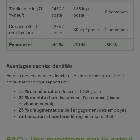
Traditionnelle (70
€450 /
125 kg /
8 semaines
% neuf)
poste
poste
Durable (80 %
€275 /
30 kg / poste
2 semaines
réutilisation)
poste
Économies
-40 %
-70 %
-65 %
Avantages cachés identifiés
En plus des économies directes, les entreprises qui utilisent
notre méthodologie rapportent :
15 % d'amélioration
du score ESG global
20 % de réduction
des primes d'assurance (risque
environnemental)
25 % d'augmentation
de l'engagement des employés
Anticipation et conformité
réglementaire 2030
FAQ : Vos questions sur le calcul