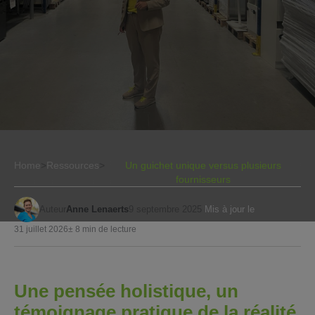
Home
>
Ressources
>
Un guichet unique versus plusieurs
fournisseurs
Auteur
Anne Lenaerts
9 septembre 2025
Mis à jour le
31 juillet 2026
± 8 min de lecture
Une pensée holistique, un
témoignage pratique de la réalité